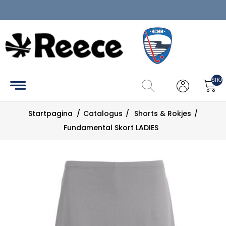
Home
Clubkledij
SHOP
Catalogus
Startpagina
/
Catalogus
/
Shorts & Rokjes
/
Maattabel
Fundamental Skort LADIES
Zoek
Mijn
account
Contact